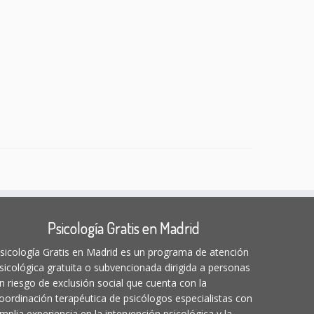
Psicología Gratis en Madrid
sicología Gratis en Madrid es un programa de atención
sicológica gratuita o subvencionada dirigida a personas
n riesgo de exclusión social que cuenta con la
oordinación terapéutica de psicólogos especialistas con
mplia experiencia en la intervención psicológica y la