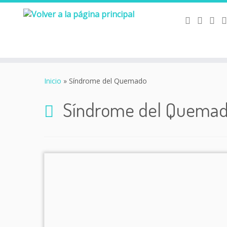
Saltar
al
Inicio
»
Síndrome del Quemado
contenido
Síndrome del Quema