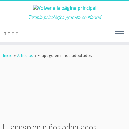
Terapia psicológica gratuita en Madrid
Saltar
al
Inicio
»
Artículos
»
El apego en niños adoptados
contenido
El apego en niños adoptados